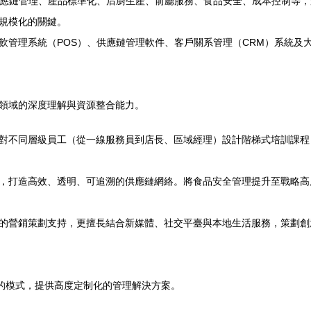
應鏈管理、產品標準化、后廚生產、前廳服務、食品安全、成本控制等，
規模化的關鍵。
飲管理系統（POS）、供應鏈管理軟件、客戶關系管理（CRM）系統及
領域的深度理解與資源整合能力。
對不同層級員工（從一線服務員到店長、區域經理）設計階梯式培訓課程
，打造高效、透明、可追溯的供應鏈網絡。將食品安全管理提升至戰略高
的營銷策劃支持，更擅長結合新媒體、社交平臺與本地生活服務，策劃創
”的模式，提供高度定制化的管理解決方案。