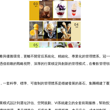
肴與優雅環境，更離不開背后系統化、精細化、專業化的管理體系。冠一
憑借前瞻的戰略視野、深厚的行業積淀與創新的管理模式，在餐飲管理領
，一套科學、標準、可復制的管理體系是穩健發展的基石。集團構建了覆蓋
業模式設計到選址評估、空間規劃、VI系統建立的全套前期服務，幫助