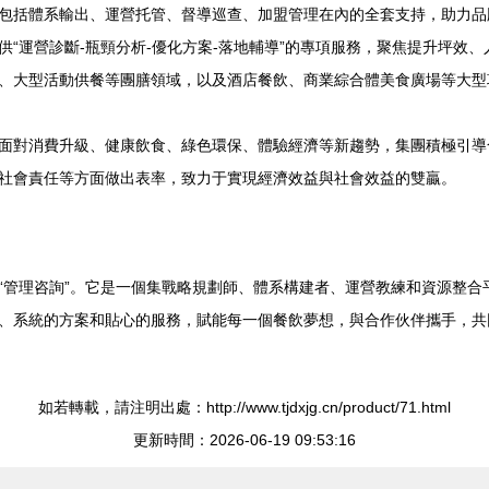
包括體系輸出、運營托管、督導巡查、加盟管理在內的全套支持，助力品
供“運營診斷-瓶頸分析-優化方案-落地輔導”的專項服務，聚焦提升坪效
、大型活動供餐等團膳領域，以及酒店餐飲、商業綜合體美食廣場等大型
面對消費升級、健康飲食、綠色環保、體驗經濟等新趨勢，集團積極引導
社會責任等方面做出表率，致力于實現經濟效益與社會效益的雙贏。
“管理咨詢”。它是一個集戰略規劃師、體系構建者、運營教練和資源整合
、系統的方案和貼心的服務，賦能每一個餐飲夢想，與合作伙伴攜手，共
如若轉載，請注明出處：http://www.tjdxjg.cn/product/71.html
更新時間：2026-06-19 09:53:16