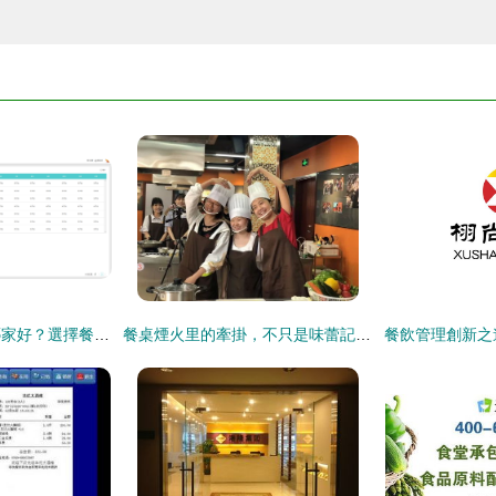
阜康餐飲財務軟件哪家好？選擇餐飲管理工具的雙重考量
餐桌煙火里的牽掛，不只是味蕾記憶——這幫“大廚”與學長還想說說心里的話