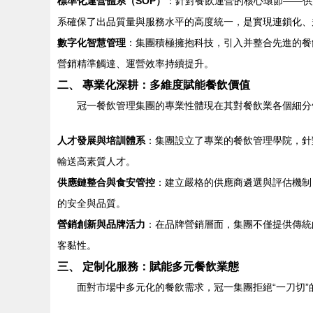
標準化運營體系（SOP）
：針對餐飲運營的核心環節——供
系確保了出品質量與服務水平的高度統一，是實現連鎖化、
數字化智慧管理
：集團積極擁抱科技，引入并整合先進的餐
營銷精準觸達、運營效率持續提升。
二、 專業化深耕：多維度賦能餐飲價值
冠一餐飲管理集團的專業性體現在其對餐飲業各個細分
人才發展與培訓體系
：集團設立了專業的餐飲管理學院，針
輸送高素質人才。
供應鏈整合與食安管控
：建立嚴格的供應商遴選與評估機制
的安全與品質。
營銷創新與品牌活力
：在品牌營銷層面，集團不僅提供傳統
客黏性。
三、 定制化服務：賦能多元餐飲業態
面對市場中多元化的餐飲需求，冠一集團拒絕“一刀切