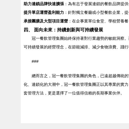
助力連鎖品牌快速擴張
：為有志于發展連鎖的餐飲品牌提供
提升單店運營盈利能力
：針對獨立餐廳或小型餐飲企業，提
承接團膳及大型項目運營
：在企事業單位食堂、學校營養餐
四、 面向未來：持續創新與可持續發展
冠一餐飲管理集團始終保持著對行業趨勢的敏銳洞察。
可持續發展的經營理念，在節能減排、減少食物浪費、踐行
###
總而言之，冠一餐飲管理集團的角色，已遠超越傳統的
化、連鎖化的大潮中，冠一餐飲管理集團正以其專業的實力
套管理方法，更是選擇了一位值得信賴的長期事業伙伴。