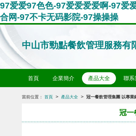
97爱爱97色色-97爱爱爱爱啊-97爱
合网-97不卡无码影院-97操操操
中山市勁點餐飲管理服務有
首頁
企業簡介
產品大全
聯系
>
>
當前位置：
首頁
產品大全
冠一餐飲管理集團 以專業
冠一