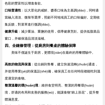
色彩的豐富性以增進食欲。
口味普適性
：以大眾化的咸鮮、醬香口味為主基調(diào)，同時適
當融入清淡、微辣等選擇，照顧不同地域員工的口味偏好。定期收
集反饋，對菜單進行微調(diào)。
健康升級
：減少重油、重鹽的使用，倡導健康烹飪。提供低脂菜品
窗口，并確保湯品清淡滋補。
四、全鏈條管理：從廚房到餐桌的體驗保障
美味不僅誕生于廚房，更體現(xiàn)在最終的用餐體驗中。
高效的物流與保溫
：從出鍋到售餐，建立快速流轉(zhuǎn)通道，
并使用專業(yè)的保溫設(shè)備，確保員工在任何時段都能吃到溫
度適宜的食物。
整潔溫馨的環(huán)境
：維持食堂明亮、整潔的用餐環(huán)
境，舒適的布局和友善的服務(wù)，能讓食物“錦上添花”，提升整
體滿意度。