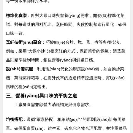
每一份飯菜都保持水準。
標準化食譜
：針對大眾口味與營養(yǎng)需求，開發(fā)標準化菜
譜。對每道菜的用料配比、烹飪時間、火候控制都進行量化，確保
口味一致。
烹飪技術(shù)融合
：巧妙結(jié)合炒、燉、蒸、煮等多種技法。
例如，采用“大鍋小炒”分批烹飪的方式，保留菜肴的鍋氣；清蒸菜
品則精準控制時間，鎖住營養(yǎng)與鮮嫩口感。
設(shè)備賦能
：利用現(xiàn)代化的廚房設(shè)備，如自動炒菜
機、萬能蒸烤箱等，在提升效率的通過精準控溫控時，實現(xiàn)
風味的穩(wěn)定輸出。
三、營養(yǎng)與口味的平衡之道
工廠餐食需兼顧體力消耗補充與健康需求。
均衡搭配
：遵循“葷素搭配、粗細結(jié)合”的原則設(shè)計每周菜
單。確保蛋白質(zhì)、維生素、碳水化合物合理配置，并注重菜品