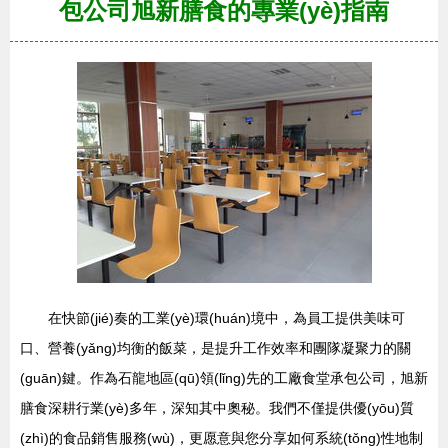
包公司旭新膳食的專業(yè)指南
在快節(jié)奏的工業(yè)環(huán)境中，為員工提供美味可
口、營養(yǎng)均衡的飯菜，是提升工作效率和團隊凝聚力的關
(guān)鍵。作為石龍地區(qū)領(lǐng)先的工廠食堂承包公司，旭新
膳食深耕行業(yè)多年，深知其中奧秘。我們不僅提供優(yōu)質
(zhì)的食品銷售服務(wù)，更愿意與您分享如何系統(tǒng)性地制