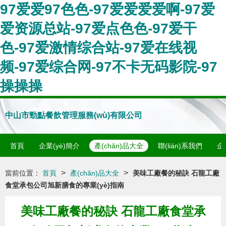
97爱爱97色色-97爱爱爱爱啊-97爱
爱资源总站-97爱点色色-97爱干
色-97爱激情综合站-97爱在线视
频-97爱综合网-97不卡无码影院-97
操操操
中山市勁點餐飲管理服務(wù)有限公司
首頁
企業(yè)簡介
產(chǎn)品大全
聯(lián)系我們
企
>
>
當前位置：
首頁
產(chǎn)品大全
美味工廠餐的秘訣 石龍工廠
食堂承包公司旭新膳食的專業(yè)指南
美味工廠餐的秘訣 石龍工廠食堂承