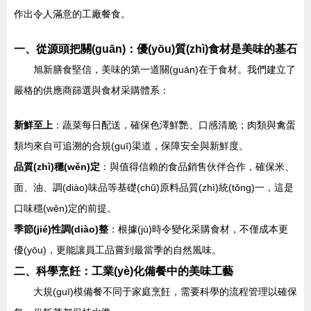
作出令人滿意的工廠餐食。
一、從源頭把關(guān)：優(yōu)質(zhì)食材是美味的基石
旭新膳食堅信，美味的第一道關(guān)在于食材。我們建立了
嚴格的供應商篩選與食材采購體系：
新鮮至上
：蔬菜每日配送，確保色澤鮮艷、口感清脆；肉類與禽蛋
類均來自可追溯的合規(guī)渠道，保障安全與新鮮度。
品質(zhì)穩(wěn)定
：與值得信賴的食品銷售伙伴合作，確保米、
面、油、調(diào)味品等基礎(chǔ)原料品質(zhì)統(tǒng)一，這是
口味穩(wěn)定的前提。
季節(jié)性調(diào)整
：根據(jù)時令變化采購食材，不僅成本更
優(yōu)，更能讓員工品嘗到最當季的自然風味。
二、科學烹飪：工業(yè)化備餐中的美味工藝
大規(guī)模備餐不同于家庭烹飪，需要科學的流程管理以確保