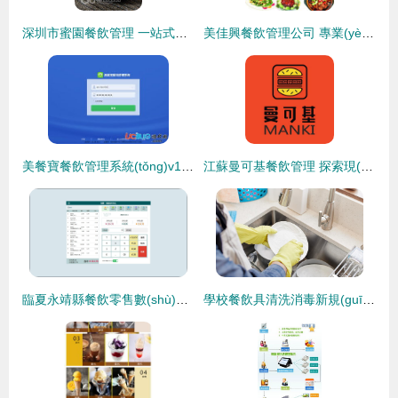
深圳市蜜園餐飲管理 一站式餐飲解決方案與高品質(zhì)產(chǎn)品矩陣
美佳興餐飲管理公司 專業(yè)餐飲管理的卓越實踐
美餐寶餐飲管理系統(tǒng)v1.4.8 官方最新版下載與餐飲管理革新
江蘇曼可基餐飲管理 探索現(xiàn)代化餐飲管理新路徑
臨夏永靖縣餐飲零售數(shù)字化升級 一體化收銀管理解決方案
學校餐飲具清洗消毒新規(guī)解讀 確保復用餐具安全衛(wèi)生