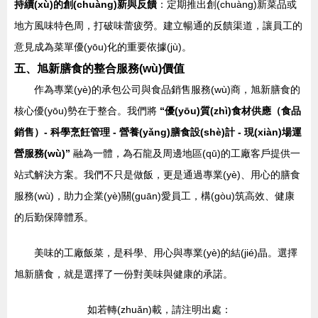
持續(xù)的創(chuàng)新與反饋
：定期推出創(chuàng)新菜品或
地方風味特色周，打破味蕾疲勞。建立暢通的反饋渠道，讓員工的
意見成為菜單優(yōu)化的重要依據(jù)。
五、旭新膳食的整合服務(wù)價值
作為專業(yè)的承包公司與食品銷售服務(wù)商，旭新膳食的
核心優(yōu)勢在于整合。我們將
“優(yōu)質(zhì)食材供應（食品
銷售）- 科學烹飪管理 - 營養(yǎng)膳食設(shè)計 - 現(xiàn)場運
營服務(wù)”
融為一體，為石龍及周邊地區(qū)的工廠客戶提供一
站式解決方案。我們不只是做飯，更是通過專業(yè)、用心的膳食
服務(wù)，助力企業(yè)關(guān)愛員工，構(gòu)筑高效、健康
的后勤保障體系。
美味的工廠飯菜，是科學、用心與專業(yè)的結(jié)晶。選擇
旭新膳食，就是選擇了一份對美味與健康的承諾。
如若轉(zhuǎn)載，請注明出處：